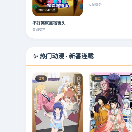
女团选秀
20260426期
不好笑就露宿街头
喜剧综艺
✨ 热门动漫 · 新番连载
日常
励志