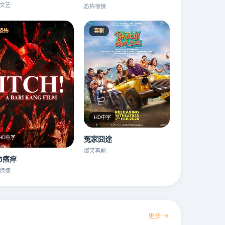
文艺
恐怖惊悚
恐怖
喜剧
HD中字
HD中字
冤家囧途
爆笑喜剧
命瘙痒
惊悚
更多 →