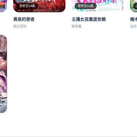
更新至04集
更新至04集
黄泉的使者
主播女孩重度依赖
楠
奇幻冒险
剧情番
治愈