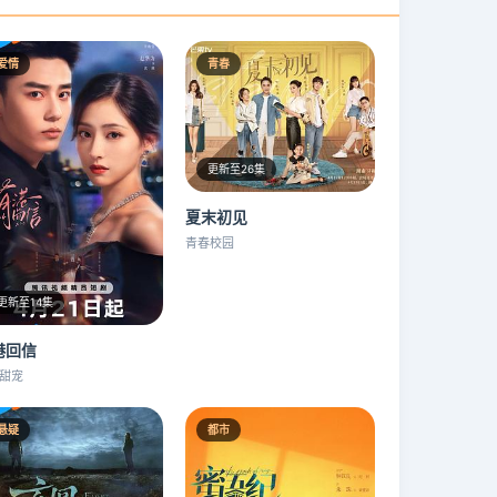
爱情
青春
更新至26集
夏末初见
青春校园
更新至14集
港回信
甜宠
悬疑
都市