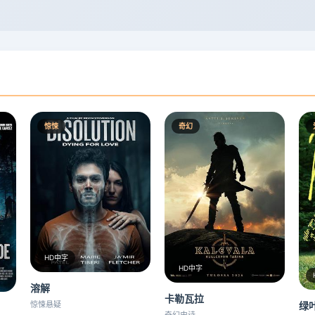
惊悚
奇幻
HD中字
HD中字
溶解
卡勒瓦拉
惊悚悬疑
绿