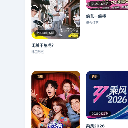
20260425期
综艺一级棒
港台综艺
20260425期
闲着干嘛呢？
韩国综艺
喜剧
选秀
20260426期
乘风2026