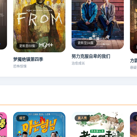
更新至04集
更新至02集
努力克服自卑的我们
梦魇绝镇第四季
方
治愈成长
恐怖惊悚
悬疑
综艺
真人秀