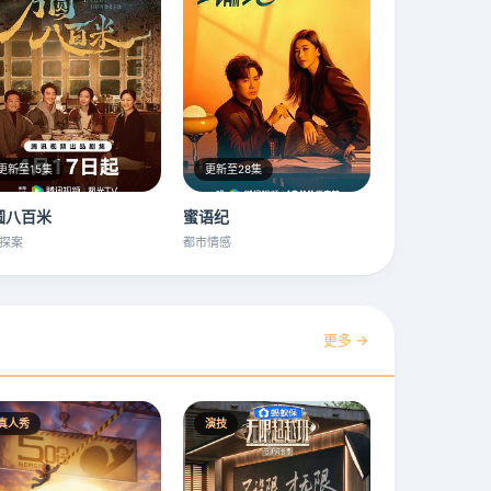
更新至15集
更新至28集
圆八百米
蜜语纪
探案
都市情感
更多 →
真人秀
演技