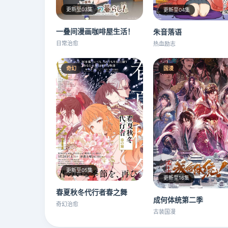
更新至03集
更新至04集
一叠间漫画咖啡屋生活！
朱音落语
日常治愈
热血励志
奇幻
国漫
更新至05集
更新至16集
春夏秋冬代行者春之舞
成何体统第二季
奇幻治愈
古装国漫