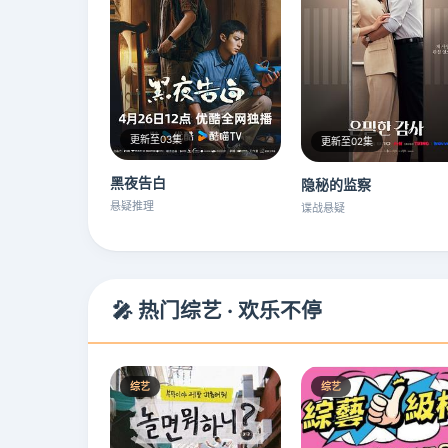
更新至03集
更新至02集
黑夜告白
隐秘的监察
悬疑推理
谍战悬疑
🎤 热门综艺 · 欢乐不停
综艺
综艺