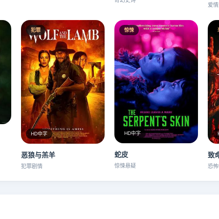
奇幻史诗
爱情
犯罪
惊悚
HD中字
HD中字
蛇皮
恶狼与羔羊
致
惊悚悬疑
犯罪剧情
恐怖