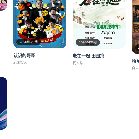
20260425期
20260426期
认识的哥哥
老在一起·田园篇
哈
韩国综艺
真人秀
真人