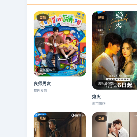
爱情
剧情
更新至07集
良师男友
更新至06集
校园爱情
焰火
都市情感
悬疑
谍战