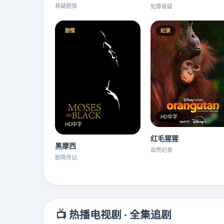
悬疑剧情
犯罪悬疑
剧情
纪录
HD中字
HD中字
红毛猩猩
黑摩西
自然纪录
剧情传记
📺 热播电视剧 · 全集追剧