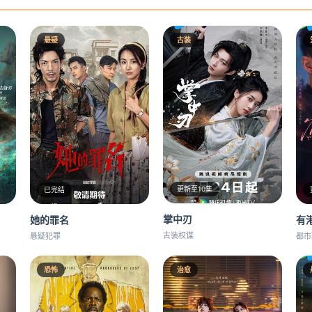
悬疑
古装
更新至10集
已完结
掌中刃
她的罪名
有
古装权谋
悬疑犯罪
都市
恐怖
治愈