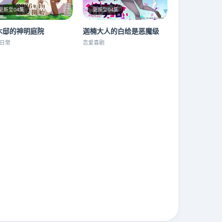
更新至04集
更新至04集
木邸的神明庭院
迦楠大人的白给是恶魔级
日常
恋爱喜剧