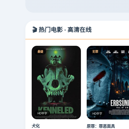
🎬 热门电影 · 高清在线
悬疑
犯罪
HD中字
HD中字
犬化
原罪：罪恶面具