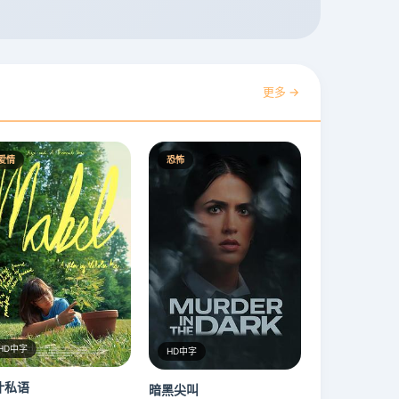
更多 →
爱情
恐怖
HD中字
HD中字
叶私语
暗黑尖叫